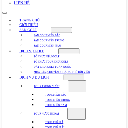
LIÊN HỆ
TRANG CHỦ
GIỚI THIỆU
SÂN GOLF
SÂN GOLF MIỀN BẮC
SÂN GOLF MIỀN TRUNG
SÂN GOLF MIỀN NAM
DỊCH VỤ GOLF
TỔ CHỨC GIẢI GOLF
TỔ CHỨC TOUR CHƠI GOLF
ĐẶT CHƠI GOLF TOÀN QUỐC
MUA BÁN, CHUYỂN NHƯỢNG THẺ HỘI VIÊN
DỊCH VỤ DU LỊCH
TOUR TRONG NƯỚC
TOUR MIỀN BẮC
TOUR MIỀN TRUNG
TOUR MIỀN NAM
TOUR NƯỚC NGOÀI
TOUR CHÂU Á
TOUR CHÂU ÂU