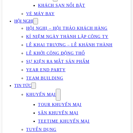
KHÁCH SẠN NỔI BẬT
VÉ MÁY BAY
HỘI NGHỊ
HỘI NGHỊ – HỘI THẢO KHÁCH HÀNG
KỈ NIỆM NGÀY THÀNH LẬP CÔNG TY
LỄ KHAI TRƯƠNG – LỄ KHÁNH THÀNH
LỄ KHỞI CÔNG ĐỘNG THỔ
SỰ KIỆN RA MẮT SẢN PHẨM
YEAR END PARTY
TEAM BUILDING
TIN TỨC
KHUYẾN MẠI
TOUR KHUYẾN MẠI
SÂN KHUYẾN MẠI
TEETIME KHUYẾN MẠI
TUYỂN DỤNG