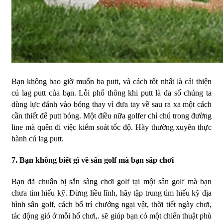
Bạn không bao giờ muốn ba putt, và cách tốt nhất là cải thiện
cú lag putt của bạn. Lỗi phổ thông khi putt là đa số chúng ta
dùng lực đánh vào bóng thay vì đưa tay về sau ra xa một cách
cần thiết để putt bóng. Một điều nữa golfer chỉ chú trong đường
line mà quên đi việc kiểm soát tốc độ. Hãy thường xuyên thực
hành cú lag putt.
7. Bạn không biết gì về sân golf mà bạn sắp chơi
Bạn đã chuẩn bị sẵn sàng chơi golf tại một sân golf mà bạn
chưa tìm hiểu kỹ. Đừng liều lĩnh, hãy tập trung tìm hiểu kỹ địa
hình sân golf, cách bố trí chướng ngại vật, thời tiết ngày chơi,
tác động gió ở mỗi hố chơi,. sẽ giúp bạn có một chiến thuật phù