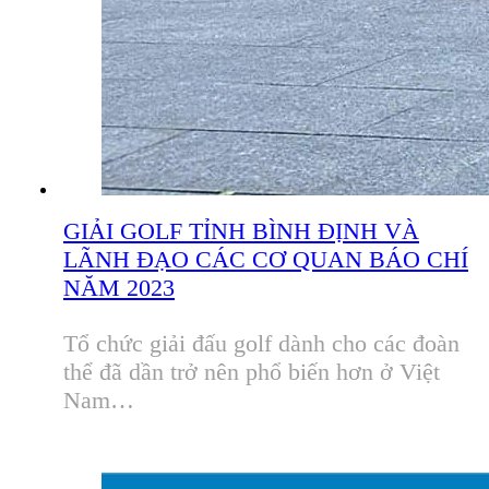
GIẢI GOLF TỈNH BÌNH ĐỊNH VÀ
LÃNH ĐẠO CÁC CƠ QUAN BÁO CHÍ
NĂM 2023
Tổ chức giải đấu golf dành cho các đoàn
thể đã dần trở nên phổ biến hơn ở Việt
Nam…