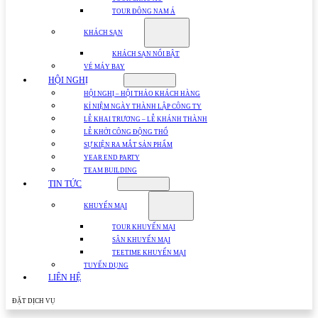
TOUR ĐÔNG NAM Á
KHÁCH SẠN
KHÁCH SẠN NỔI BẬT
VÉ MÁY BAY
HỘI NGHỊ
HỘI NGHỊ – HỘI THẢO KHÁCH HÀNG
KỈ NIỆM NGÀY THÀNH LẬP CÔNG TY
LỄ KHAI TRƯƠNG – LỄ KHÁNH THÀNH
LỄ KHỞI CÔNG ĐỘNG THỔ
SỰ KIỆN RA MẮT SẢN PHẨM
YEAR END PARTY
TEAM BUILDING
TIN TỨC
KHUYẾN MẠI
TOUR KHUYẾN MẠI
SÂN KHUYẾN MẠI
TEETIME KHUYẾN MẠI
TUYỂN DỤNG
LIÊN HỆ
ĐẶT DỊCH VỤ