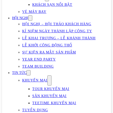
KHÁCH SẠN NỔI BẬT
VÉ MÁY BAY
HỘI NGHỊ
HỘI NGHỊ – HỘI THẢO KHÁCH HÀNG
KỈ NIỆM NGÀY THÀNH LẬP CÔNG TY
LỄ KHAI TRƯƠNG – LỄ KHÁNH THÀNH
LỄ KHỞI CÔNG ĐỘNG THỔ
SỰ KIỆN RA MẮT SẢN PHẨM
YEAR END PARTY
TEAM BUILDING
TIN TỨC
KHUYẾN MẠI
TOUR KHUYẾN MẠI
SÂN KHUYẾN MẠI
TEETIME KHUYẾN MẠI
TUYỂN DỤNG