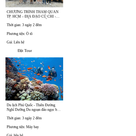
CHƯƠNG TRÌNH THAM QUAN
TP. HCM – ĐỊA ĐẠO CỦ CHI -
SÀI GÒN - BẾN TRE - CẦN THƠ
Thời gian: 3 ngày 2 đêm
3N2Đ
Phương tiện: Ô tô
Giá: Liên hệ
Đặt Tour
Du lịch Phú Quốc - Thiên Đường
Nghỉ Dưỡng Du ngoạn đảo ngọc bay
cùng Vietnam Airline
Thời gian: 3 ngày 2 đêm
Phương tiện: Máy bay
Giá: liên hệ