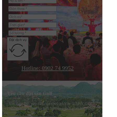
Đặt dịch vụ
Hotline: 0902 74 9952
Yêu cầu đặt sân Golf
Vui lòng gửi yêu cầu của Quý khách, GABY GOLF
sẽ book giờ chơi và liên hệ trong thời gian sớm nhất