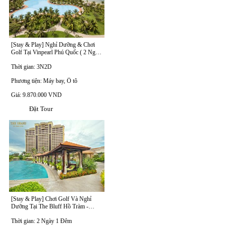
[Stay & Play] Nghỉ Dưỡng & Chơi
Golf Tại Vinpearl Phú Quốc ( 2 Ngày
1 Đêm )
Thời gian: 3N2D
Phương tiện: Máy bay, Ô tô
Giá: 9.870.000 VND
Đặt Tour
[Stay & Play] Chơi Golf Và Nghỉ
Dưỡng Tại The Bluff Hồ Tràm -
Vũng Tàu( 2 Ngày 1 Đêm)
Thời gian: 2 Ngày 1 Đêm