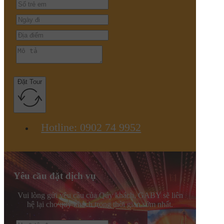
Đặt Tour
Hotline: 0902 74 9952
Yêu cầu đặt dịch vụ
Vui lòng gửi yêu cầu của Qúy khách, GABY sẽ liên
hệ lại cho quý khách trong thời gian sớm nhất.