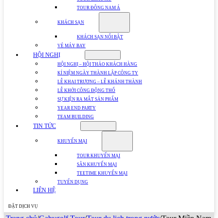
TOUR ĐÔNG NAM Á
KHÁCH SẠN
KHÁCH SẠN NỔI BẬT
VÉ MÁY BAY
HỘI NGHỊ
HỘI NGHỊ – HỘI THẢO KHÁCH HÀNG
KỈ NIỆM NGÀY THÀNH LẬP CÔNG TY
LỄ KHAI TRƯƠNG – LỄ KHÁNH THÀNH
LỄ KHỞI CÔNG ĐỘNG THỔ
SỰ KIỆN RA MẮT SẢN PHẨM
YEAR END PARTY
TEAM BUILDING
TIN TỨC
KHUYẾN MẠI
TOUR KHUYẾN MẠI
SÂN KHUYẾN MẠI
TEETIME KHUYẾN MẠI
TUYỂN DỤNG
LIÊN HỆ
ĐẶT DỊCH VỤ