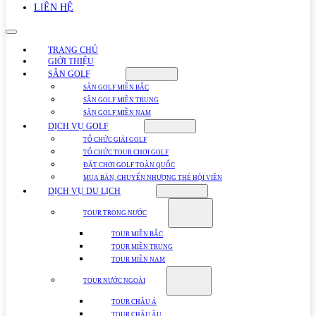
LIÊN HỆ
TRANG CHỦ
GIỚI THIỆU
SÂN GOLF
SÂN GOLF MIỀN BẮC
SÂN GOLF MIỀN TRUNG
SÂN GOLF MIỀN NAM
DỊCH VỤ GOLF
TỔ CHỨC GIẢI GOLF
TỔ CHỨC TOUR CHƠI GOLF
ĐẶT CHƠI GOLF TOÀN QUỐC
MUA BÁN, CHUYỂN NHƯỢNG THẺ HỘI VIÊN
DỊCH VỤ DU LỊCH
TOUR TRONG NƯỚC
TOUR MIỀN BẮC
TOUR MIỀN TRUNG
TOUR MIỀN NAM
TOUR NƯỚC NGOÀI
TOUR CHÂU Á
TOUR CHÂU ÂU