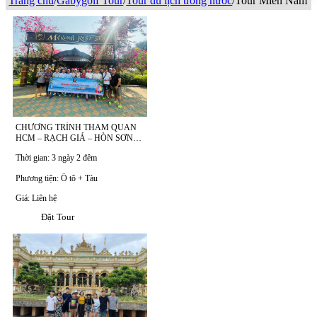
Trang chủ
/
Gabygolf Tour
/
Tour du lịch trong nước
/
Tour Miền Nam
CHƯƠNG TRÌNH THAM QUAN
HCM – RẠCH GIÁ – HÒN SƠN
3N2Đ
Thời gian: 3 ngày 2 đêm
Phương tiện: Ô tô + Tàu
Giá: Liên hệ
Đặt Tour