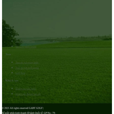
Địa chỉ: 173 Hai Bà Trưng, phường Xuân Hòa, Tp. Hồ
Chí Minh
Điện thoại: 0902 74 9952 - 0902 90 9952
Email: gabygolf2@gmail.com
Sân Golf
Sân Golf Miền Bắc
Sân Golf Miền Nam
Sân Golf Miền Trung
Tour
Tour du lịch trong nước
Tour du lịch nước ngoài
Golf Tour
Khách sạn
Khách sạn toàn quốc
Khách sạn, Resort cao cấp
© 2021 All rights reserved GABY GOLF |
Số giấy phép kinh doanh lữ hành Quốc tế: GP/No.: 79-