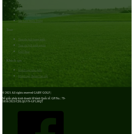
Sân Golf Miền Bắc
Sân Golf Miền Nam
Sân Golf Miền Trung
Tour
Tour du lịch trong nước
Tour du lịch nước ngoài
Golf Tour
Khách sạn
Khách sạn toàn quốc
Khách sạn, Resort cao cấp
© 2021 All rights reserved GABY GOLF |
Số giấy phép kinh doanh lữ hành Quốc tế: GP/No.: 79-
1816/2023/CDLQGVN-GP LHQT