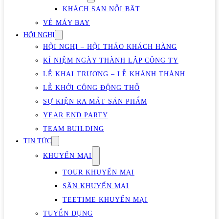
KHÁCH SẠN NỔI BẬT
VÉ MÁY BAY
HỘI NGHỊ
HỘI NGHỊ – HỘI THẢO KHÁCH HÀNG
KỈ NIỆM NGÀY THÀNH LẬP CÔNG TY
LỄ KHAI TRƯƠNG – LỄ KHÁNH THÀNH
LỄ KHỞI CÔNG ĐỘNG THỔ
SỰ KIỆN RA MẮT SẢN PHẨM
YEAR END PARTY
TEAM BUILDING
TIN TỨC
KHUYẾN MẠI
TOUR KHUYẾN MẠI
SÂN KHUYẾN MẠI
TEETIME KHUYẾN MẠI
TUYỂN DỤNG