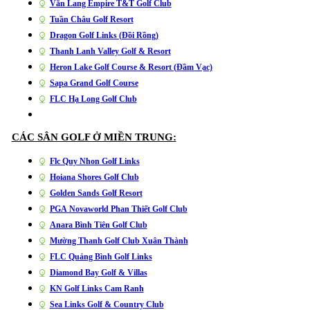
Văn Lang Empire T&T Golf Club
Tuần Châu Golf Resort
Dragon Golf Links (Đồi Rồng)
Thanh Lanh Valley Golf & Resort
Heron Lake Golf Course & Resort (Đầm Vạc)
Sapa Grand Golf Course
FLC Hạ Long Golf Club
CÁC SÂN GOLF Ở MIỀN TRUNG:
Flc Quy Nhon Golf Links
Hoiana Shores Golf Club
Golden Sands Golf Resort
PGA Novaworld Phan Thiết Golf Club
Anara Bình Tiên Golf Club
Mường Thanh Golf Club Xuân Thành
FLC Quảng Bình Golf Links
Diamond Bay Golf & Villas
KN Golf Links Cam Ranh
Sea Links Golf & Country Club