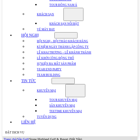
TOUR ĐÔNG NAM Á
KHÁCH SẠN
KHÁCH SẠN NỔI BẬT
VÉ MÁY BAY
HỘI NGHỊ
HỘI NGHỊ – HỘI THẢO KHÁCH HÀNG
KỈ NIỆM NGÀY THÀNH LẬP CÔNG TY
LỄ KHAI TRƯƠNG – LỄ KHÁNH THÀNH
LỄ KHỞI CÔNG ĐỘNG THỔ
SỰ KIỆN RA MẮT SẢN PHẨM
YEAR END PARTY
TEAM BUILDING
TIN TỨC
KHUYẾN MẠI
TOUR KHUYẾN MẠI
SÂN KHUYẾN MẠI
TEETIME KHUYẾN MẠI
TUYỂN DỤNG
LIÊN HỆ
ĐẶT DỊCH VỤ
Trang chủ
/
Sân Golf
/
Stone Highland Golf & Resort (Việt Yên)