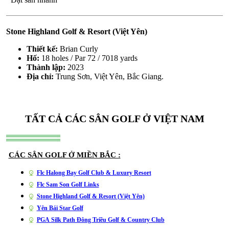
Stone Highland Golf & Resort (Việt Yên)
Thiết kế:
Brian Curly
Hố:
18 holes / Par 72 / 7018 yards
Thành lập:
2023
Địa chỉ:
Trung Sơn, Việt Yên, Bắc Giang.
TẤT CẢ CÁC SÂN GOLF Ở VIỆT NAM
CÁC SÂN GOLF Ở MIỀN BẮC :
Flc Halong Bay Golf Club & Luxury Resort
Flc Sam Son Golf Links
Stone Highland Golf & Resort (Việt Yên)
Yên Bái Star Golf
PGA Silk Path Đông Triều Golf & Country Club