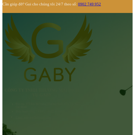
Cần giúp đỡ? Gọi cho chúng tôi 24/7 theo số:
0902 749 952
CÔNG TY TNHH THƯƠNG MẠI DỊCH
VỤ GABY
Địa chỉ: 173 Hai Bà Trưng, phường Xuân Hòa, Tp. Hồ
Chí Minh
Điện thoại: 0902 74 9952 - 0902 90 9952
Email: gabygolf2@gmail.com
Sân Golf