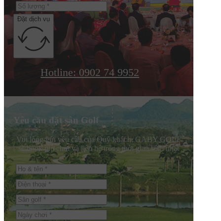
Đặt dịch vụ
Hotline: 0902 74 9952
Yêu cầu đặt sân Golf
Vui lòng gửi yêu cầu của Quý khách, GABY GOLF
sẽ book giờ chơi và liên hệ trong thời gian sớm nhất