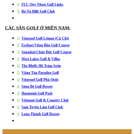
FLC Quy Nhơn Golf Links
Bà Nà Hills Golf Club
CÁC SÂN GOLF Ở MIỀN NAM:
Vinpearl Golf Léman (Củ Chi)
Eschuri Vũng Bầu Golf Course
Sonadezi Châu Đức Golf Course
West Lakes Golf & Villas
The Bluffs Hồ Tràm Strip
Vũng Tàu Paradise Golf
Vinpearl Golf Phú Quốc
Sông Bé Golf Resort
Harmonie Golf Park
Vietnam Golf & Country Club
Sam Tuyền Lâm Golf Club
Long Thành Golf Resort