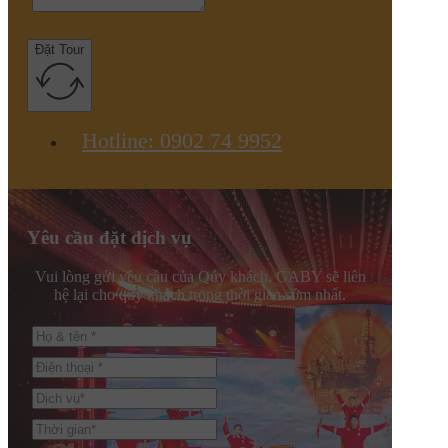
Đặt Tour
Hotline: 0902 74 9952
Yêu cầu đặt dịch vụ
Vui lòng gửi yêu cầu của Qúy khách, GABY sẽ liên
hệ lại cho quý khách trong thời gian sớm nhất.