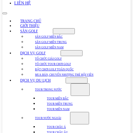
LIÊN HỆ
TRANG CHỦ
GIỚI THIỆU
SÂN GOLF
SÂN GOLF MIỀN BẮC
SÂN GOLF MIỀN TRUNG
SÂN GOLF MIỀN NAM
DỊCH VỤ GOLF
TỔ CHỨC GIẢI GOLF
TỔ CHỨC TOUR CHƠI GOLF
ĐẶT CHƠI GOLF TOÀN QUỐC
MUA BÁN, CHUYỂN NHƯỢNG THẺ HỘI VIÊN
DỊCH VỤ DU LỊCH
TOUR TRONG NƯỚC
TOUR MIỀN BẮC
TOUR MIỀN TRUNG
TOUR MIỀN NAM
TOUR NƯỚC NGOÀI
TOUR CHÂU Á
TOUR CHÂU ÂU