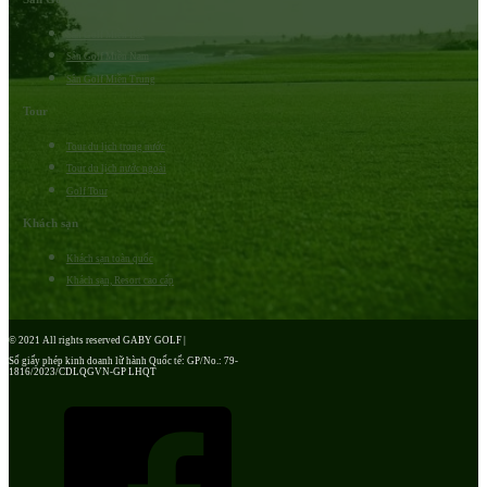
Sân Golf Miền Bắc
Sân Golf Miền Nam
Sân Golf Miền Trung
Tour
Tour du lịch trong nước
Tour du lịch nước ngoài
Golf Tour
Khách sạn
Khách sạn toàn quốc
Khách sạn, Resort cao cấp
© 2021 All rights reserved GABY GOLF |
Số giấy phép kinh doanh lữ hành Quốc tế: GP/No.: 79-
1816/2023/CDLQGVN-GP LHQT