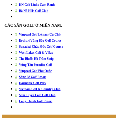
KN Golf Links Cam Ranh
Bà Nà Hills Golf Club
CÁC SÂN GOLF Ở MIỀN NAM:
Vinpearl Golf Léman (Củ Chi)
Eschuri Vũng Bầu Golf Course
Sonadezi Châu Đức Golf Course
West Lakes Golf & Villas
The Bluffs Hồ Tràm Strip
Vũng Tàu Paradise Golf
Vinpearl Golf Phú Quốc
Sông Bé Golf Resort
Harmonie Golf Park
Vietnam Golf & Country Club
Sam Tuyền Lâm Golf Club
Long Thành Golf Resort