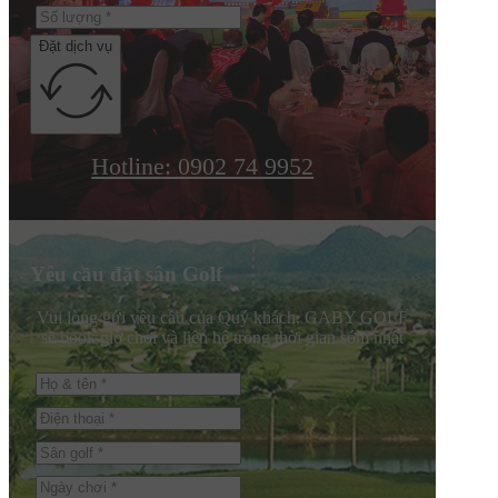
Đặt dịch vụ
Hotline: 0902 74 9952
Yêu cầu đặt sân Golf
Vui lòng gửi yêu cầu của Quý khách, GABY GOLF
sẽ book giờ chơi và liên hệ trong thời gian sớm nhất