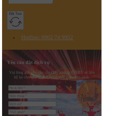
Đặt Tour
Hotline: 0902 74 9952
Yêu cầu đặt dịch vụ
Vui lòng gửi yêu cầu của Qúy khách, GABY sẽ liên
hệ lại cho quý khách trong thời gian sớm nhất.