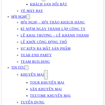
KHÁCH SẠN NỔI BẬT
VÉ MÁY BAY
HỘI NGHỊ
HỘI NGHỊ – HỘI THẢO KHÁCH HÀNG
KỈ NIỆM NGÀY THÀNH LẬP CÔNG TY
LỄ KHAI TRƯƠNG – LỄ KHÁNH THÀNH
LỄ KHỞI CÔNG ĐỘNG THỔ
SỰ KIỆN RA MẮT SẢN PHẨM
YEAR END PARTY
TEAM BUILDING
TIN TỨC
KHUYẾN MẠI
TOUR KHUYẾN MẠI
SÂN KHUYẾN MẠI
TEETIME KHUYẾN MẠI
TUYỂN DỤNG