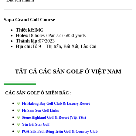
Sapa Grand Golf Course
Thiết kế:
IMG
Holes:
18 holes / Par 72 / 6850 yards
Thành lập:
07/2023
Địa chỉ:
Tổ 9 – Thị trấn, Bát Xát, Lào Cai
TẤT CẢ CÁC SÂN GOLF Ở VIỆT NAM
CÁC SÂN GOLF Ở MIỀN BẮC :
Flc Halong Bay Golf Club & Luxury Resort
Flc Sam Son Golf Links
Stone Highland Golf & Resort (Việt Yên)
Yên Bái Star Golf
PGA Silk Path Đông Triều Golf & Country Club