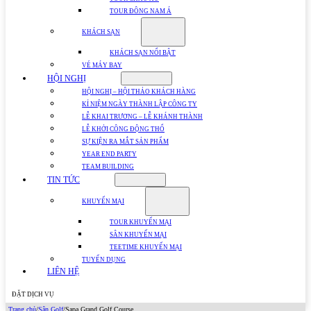
TOUR ĐÔNG NAM Á
KHÁCH SẠN
KHÁCH SẠN NỔI BẬT
VÉ MÁY BAY
HỘI NGHỊ
HỘI NGHỊ – HỘI THẢO KHÁCH HÀNG
KỈ NIỆM NGÀY THÀNH LẬP CÔNG TY
LỄ KHAI TRƯƠNG – LỄ KHÁNH THÀNH
LỄ KHỞI CÔNG ĐỘNG THỔ
SỰ KIỆN RA MẮT SẢN PHẨM
YEAR END PARTY
TEAM BUILDING
TIN TỨC
KHUYẾN MẠI
TOUR KHUYẾN MẠI
SÂN KHUYẾN MẠI
TEETIME KHUYẾN MẠI
TUYỂN DỤNG
LIÊN HỆ
ĐẶT DỊCH VỤ
Trang chủ
/
Sân Golf
/
Sapa Grand Golf Course