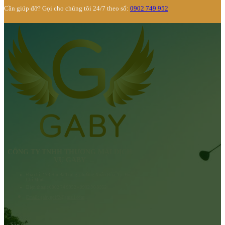
Cần giúp đỡ? Gọi cho chúng tôi 24/7 theo số:
0902 749 952
CÔNG TY TNHH THƯƠNG MẠI DỊCH
VỤ GABY
Địa chỉ: 173 Hai Bà Trưng, phường Xuân Hòa, Tp. Hồ
Chí Minh
Điện thoại: 0902 74 9952 - 0902 90 9952
Email: gabygolf2@gmail.com
Sân Golf