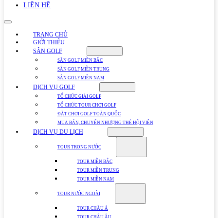
LIÊN HỆ
TRANG CHỦ
GIỚI THIỆU
SÂN GOLF
SÂN GOLF MIỀN BẮC
SÂN GOLF MIỀN TRUNG
SÂN GOLF MIỀN NAM
DỊCH VỤ GOLF
TỔ CHỨC GIẢI GOLF
TỔ CHỨC TOUR CHƠI GOLF
ĐẶT CHƠI GOLF TOÀN QUỐC
MUA BÁN, CHUYỂN NHƯỢNG THẺ HỘI VIÊN
DỊCH VỤ DU LỊCH
TOUR TRONG NƯỚC
TOUR MIỀN BẮC
TOUR MIỀN TRUNG
TOUR MIỀN NAM
TOUR NƯỚC NGOÀI
TOUR CHÂU Á
TOUR CHÂU ÂU