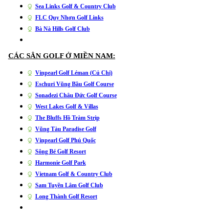
Sea Links Golf & Country Club
FLC Quy Nhơn Golf Links
Bà Nà Hills Golf Club
CÁC SÂN GOLF Ở MIỀN NAM:
Vinpearl Golf Léman (Củ Chi)
Eschuri Vũng Bầu Golf Course
Sonadezi Châu Đức Golf Course
West Lakes Golf & Villas
The Bluffs Hồ Tràm Strip
Vũng Tàu Paradise Golf
Vinpearl Golf Phú Quốc
Sông Bé Golf Resort
Harmonie Golf Park
Vietnam Golf & Country Club
Sam Tuyền Lâm Golf Club
Long Thành Golf Resort