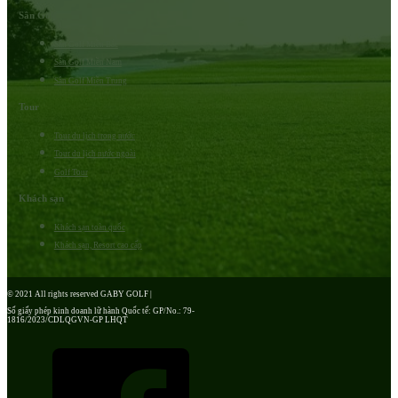
Sân Golf
Sân Golf Miền Bắc
Sân Golf Miền Nam
Sân Golf Miền Trung
Tour
Tour du lịch trong nước
Tour du lịch nước ngoài
Golf Tour
Khách sạn
Khách sạn toàn quốc
Khách sạn, Resort cao cấp
© 2021 All rights reserved GABY GOLF |
Số giấy phép kinh doanh lữ hành Quốc tế: GP/No.: 79-
1816/2023/CDLQGVN-GP LHQT