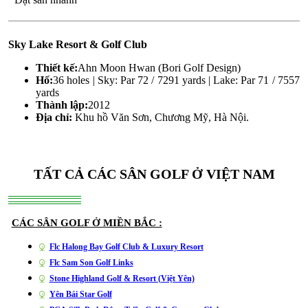
Sky Lake Resort & Golf Club
Thiết kế:
Ahn Moon Hwan (Bori Golf Design)
Hố:
36 holes | Sky: Par 72 / 7291 yards | Lake: Par 71 / 7557
yards
Thành lập:
2012
Địa chỉ:
Khu hồ Văn Sơn, Chương Mỹ, Hà Nội.
TẤT CẢ CÁC SÂN GOLF Ở VIỆT NAM
CÁC SÂN GOLF Ở MIỀN BẮC :
Flc Halong Bay Golf Club & Luxury Resort
Flc Sam Son Golf Links
Stone Highland Golf & Resort (Việt Yên)
Yên Bái Star Golf