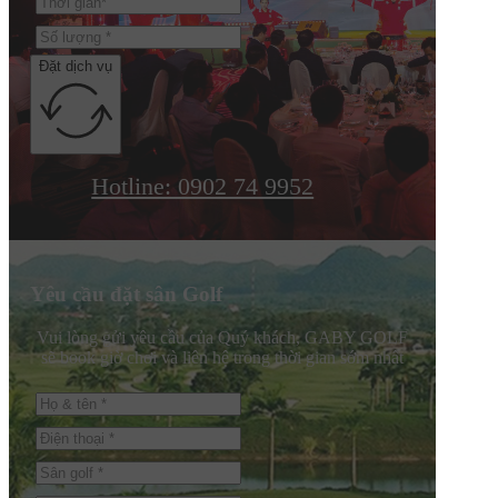
Đặt dịch vụ
Hotline: 0902 74 9952
Yêu cầu đặt sân Golf
Vui lòng gửi yêu cầu của Quý khách, GABY GOLF
sẽ book giờ chơi và liên hệ trong thời gian sớm nhất