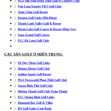
PGA Silk Path Đông Triều Golf & Country Club
Văn Lang Empire T&T Golf Club
Tuần Châu Golf Resort
Dragon Golf Links (Đồi Rồng)
Thanh Lanh Valley Golf & Resort
Heron Lake Golf Course & Resort (Đầm Vạc)
Sapa Grand Golf Course
FLC Hạ Long Golf Club
CÁC SÂN GOLF Ở MIỀN TRUNG:
Flc Quy Nhon Golf Links
Hoiana Shores Golf Club
Golden Sands Golf Resort
PGA Novaworld Phan Thiết Golf Club
Anara Bình Tiên Golf Club
Mường Thanh Golf Club Xuân Thành
FLC Quảng Bình Golf Links
Diamond Bay Golf & Villas
KN Golf Links Cam Ranh