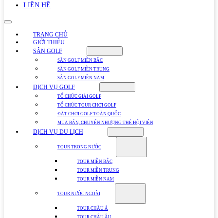
LIÊN HỆ
TRANG CHỦ
GIỚI THIỆU
SÂN GOLF
SÂN GOLF MIỀN BẮC
SÂN GOLF MIỀN TRUNG
SÂN GOLF MIỀN NAM
DỊCH VỤ GOLF
TỔ CHỨC GIẢI GOLF
TỔ CHỨC TOUR CHƠI GOLF
ĐẶT CHƠI GOLF TOÀN QUỐC
MUA BÁN, CHUYỂN NHƯỢNG THẺ HỘI VIÊN
DỊCH VỤ DU LỊCH
TOUR TRONG NƯỚC
TOUR MIỀN BẮC
TOUR MIỀN TRUNG
TOUR MIỀN NAM
TOUR NƯỚC NGOÀI
TOUR CHÂU Á
TOUR CHÂU ÂU