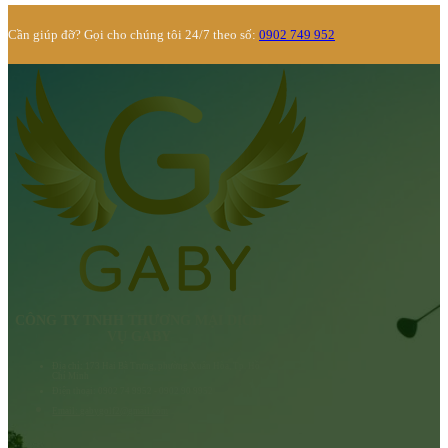
Cần giúp đỡ? Gọi cho chúng tôi 24/7 theo số:
0902 749 952
CÔNG TY TNHH THƯƠNG MẠI DỊCH
VỤ GABY
Địa chỉ: 173 Hai Bà Trưng, phường Xuân Hòa, Tp. Hồ
Chí Minh
Điện thoại: 0902 74 9952 - 0902 90 9952
Email: gabygolf2@gmail.com