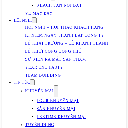
KHÁCH SẠN NỔI BẬT
VÉ MÁY BAY
HỘI NGHỊ
HỘI NGHỊ – HỘI THẢO KHÁCH HÀNG
KỈ NIỆM NGÀY THÀNH LẬP CÔNG TY
LỄ KHAI TRƯƠNG – LỄ KHÁNH THÀNH
LỄ KHỞI CÔNG ĐỘNG THỔ
SỰ KIỆN RA MẮT SẢN PHẨM
YEAR END PARTY
TEAM BUILDING
TIN TỨC
KHUYẾN MẠI
TOUR KHUYẾN MẠI
SÂN KHUYẾN MẠI
TEETIME KHUYẾN MẠI
TUYỂN DỤNG