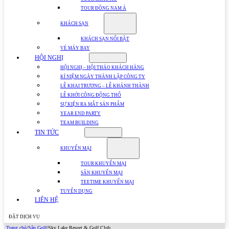
TOUR ĐÔNG NAM Á
KHÁCH SẠN
KHÁCH SẠN NỔI BẬT
VÉ MÁY BAY
HỘI NGHỊ
HỘI NGHỊ – HỘI THẢO KHÁCH HÀNG
KỈ NIỆM NGÀY THÀNH LẬP CÔNG TY
LỄ KHAI TRƯƠNG – LỄ KHÁNH THÀNH
LỄ KHỞI CÔNG ĐỘNG THỔ
SỰ KIỆN RA MẮT SẢN PHẨM
YEAR END PARTY
TEAM BUILDING
TIN TỨC
KHUYẾN MẠI
TOUR KHUYẾN MẠI
SÂN KHUYẾN MẠI
TEETIME KHUYẾN MẠI
TUYỂN DỤNG
LIÊN HỆ
ĐẶT DỊCH VỤ
Trang chủ
/
Sân Golf
/
Sky Lake Resort & Golf Club