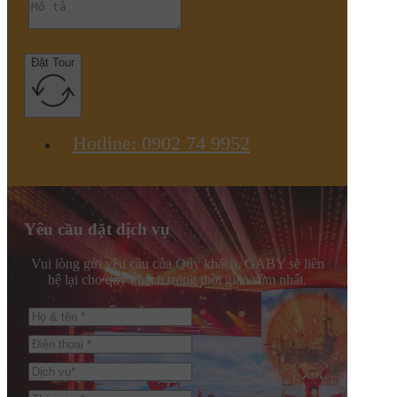
Đặt Tour
Hotline: 0902 74 9952
Yêu cầu đặt dịch vụ
Vui lòng gửi yêu cầu của Qúy khách, GABY sẽ liên
hệ lại cho quý khách trong thời gian sớm nhất.