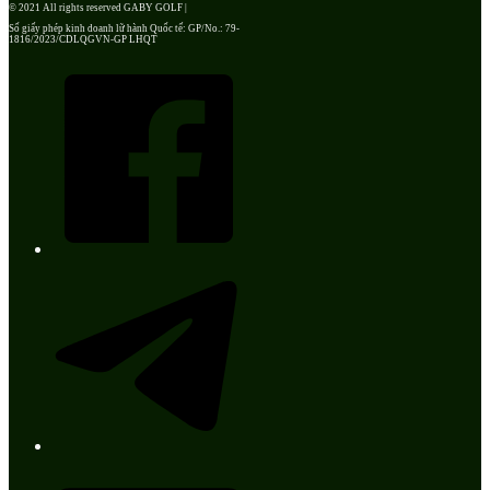
© 2021 All rights reserved GABY GOLF |
Số giấy phép kinh doanh lữ hành Quốc tế: GP/No.: 79-
1816/2023/CDLQGVN-GP LHQT