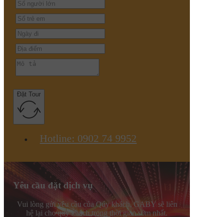
Đặt Tour
Hotline: 0902 74 9952
Yêu cầu đặt dịch vụ
Vui lòng gửi yêu cầu của Qúy khách, GABY sẽ liên
hệ lại cho quý khách trong thời gian sớm nhất.