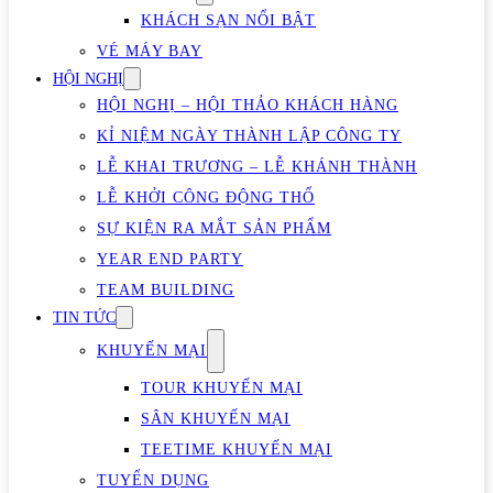
KHÁCH SẠN NỔI BẬT
VÉ MÁY BAY
HỘI NGHỊ
HỘI NGHỊ – HỘI THẢO KHÁCH HÀNG
KỈ NIỆM NGÀY THÀNH LẬP CÔNG TY
LỄ KHAI TRƯƠNG – LỄ KHÁNH THÀNH
LỄ KHỞI CÔNG ĐỘNG THỔ
SỰ KIỆN RA MẮT SẢN PHẨM
YEAR END PARTY
TEAM BUILDING
TIN TỨC
KHUYẾN MẠI
TOUR KHUYẾN MẠI
SÂN KHUYẾN MẠI
TEETIME KHUYẾN MẠI
TUYỂN DỤNG