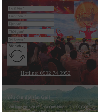
Đặt dịch vụ
Hotline: 0902 74 9952
Yêu cầu đặt sân Golf
Vui lòng gửi yêu cầu của Quý khách, GABY GOLF
sẽ book giờ chơi và liên hệ trong thời gian sớm nhất