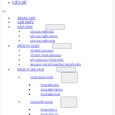
LIÊN HỆ
TRANG CHỦ
GIỚI THIỆU
SÂN GOLF
SÂN GOLF MIỀN BẮC
SÂN GOLF MIỀN TRUNG
SÂN GOLF MIỀN NAM
DỊCH VỤ GOLF
TỔ CHỨC GIẢI GOLF
TỔ CHỨC TOUR CHƠI GOLF
ĐẶT CHƠI GOLF TOÀN QUỐC
MUA BÁN, CHUYỂN NHƯỢNG THẺ HỘI VIÊN
DỊCH VỤ DU LỊCH
TOUR TRONG NƯỚC
TOUR MIỀN BẮC
TOUR MIỀN TRUNG
TOUR MIỀN NAM
TOUR NƯỚC NGOÀI
TOUR CHÂU Á
TOUR CHÂU ÂU