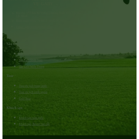
VỤ GABY
Địa chỉ: 173 Hai Bà Trưng, phường Xuân Hòa, Tp. Hồ
Chí Minh
Điện thoại: 0902 74 9952 - 0902 90 9952
Email: gabygolf2@gmail.com
Sân Golf
Sân Golf Miền Bắc
Sân Golf Miền Nam
Sân Golf Miền Trung
Tour
Tour du lịch trong nước
Tour du lịch nước ngoài
Golf Tour
Khách sạn
Khách sạn toàn quốc
Khách sạn, Resort cao cấp