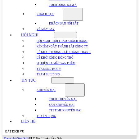
TOUR ĐÔNG NAM Á
KHÁCH SẠN
KHÁCH SẠN NỔI BẬT
VÉ MÁY BAY
HỘI NGHỊ
HỘI NGHỊ – HỘI THẢO KHÁCH HÀNG
KỈ NIỆM NGÀY THÀNH LẬP CÔNG TY
LỄ KHAI TRƯƠNG – LỄ KHÁNH THÀNH
LỄ KHỞI CÔNG ĐỘNG THỔ
SỰ KIỆN RA MẮT SẢN PHẨM
YEAR END PARTY
TEAM BUILDING
TIN TỨC
KHUYẾN MẠI
TOUR KHUYẾN MẠI
SÂN KHUYẾN MẠI
TEETIME KHUYẾN MẠI
TUYỂN DỤNG
LIÊN HỆ
ĐẶT DỊCH VỤ
Trang chủ
/
Sân Golf
/
FLC Golf Links Sầm Sơn