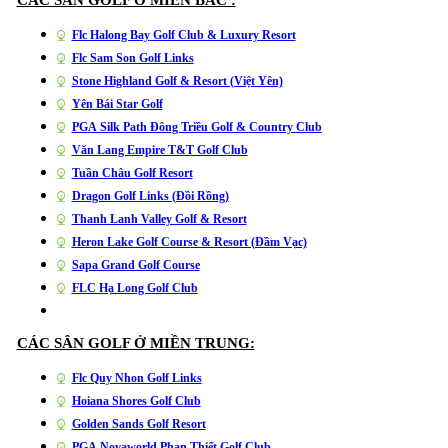
Flc Halong Bay Golf Club & Luxury Resort
Flc Sam Son Golf Links
Stone Highland Golf & Resort (Việt Yên)
Yên Bái Star Golf
PGA Silk Path Đông Triều Golf & Country Club
Văn Lang Empire T&T Golf Club
Tuần Châu Golf Resort
Dragon Golf Links (Đồi Rồng)
Thanh Lanh Valley Golf & Resort
Heron Lake Golf Course & Resort (Đầm Vạc)
Sapa Grand Golf Course
FLC Hạ Long Golf Club
CÁC SÂN GOLF Ở MIỀN TRUNG:
Flc Quy Nhon Golf Links
Hoiana Shores Golf Club
Golden Sands Golf Resort
PGA Novaworld Phan Thiết Golf Club