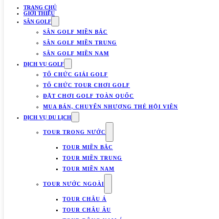
TRANG CHỦ
GIỚI THIỆU
SÂN GOLF
SÂN GOLF MIỀN BẮC
SÂN GOLF MIỀN TRUNG
SÂN GOLF MIỀN NAM
DỊCH VỤ GOLF
TỔ CHỨC GIẢI GOLF
TỔ CHỨC TOUR CHƠI GOLF
ĐẶT CHƠI GOLF TOÀN QUỐC
MUA BÁN, CHUYỂN NHƯỢNG THẺ HỘI VIÊN
DỊCH VỤ DU LỊCH
TOUR TRONG NƯỚC
TOUR MIỀN BẮC
TOUR MIỀN TRUNG
TOUR MIỀN NAM
TOUR NƯỚC NGOÀI
TOUR CHÂU Á
TOUR CHÂU ÂU