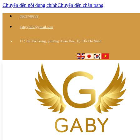
Chuyển đến nội dung chính
Chuyển đến chân trang
0902749952
gabygolf2@gmail.com
173 Hai Bà Trưng, phường Xuân Hòa, Tp. Hồ Chí Minh