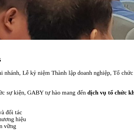
G
chi nhánh, Lễ kỷ niệm Thành lập doanh nghiệp, Tổ chứ
hức sự kiện, GABY tự hào mang đến
dịch vụ tổ chức k
à đối tác
thương hiệu
ền vững