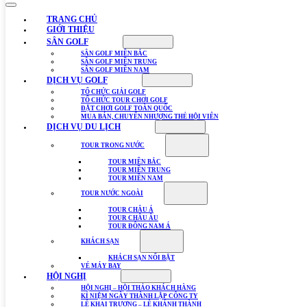
TRANG CHỦ
GIỚI THIỆU
SÂN GOLF
SÂN GOLF MIỀN BẮC
SÂN GOLF MIỀN TRUNG
SÂN GOLF MIỀN NAM
DỊCH VỤ GOLF
TỔ CHỨC GIẢI GOLF
TỔ CHỨC TOUR CHƠI GOLF
ĐẶT CHƠI GOLF TOÀN QUỐC
MUA BÁN, CHUYỂN NHƯỢNG THẺ HỘI VIÊN
DỊCH VỤ DU LỊCH
TOUR TRONG NƯỚC
TOUR MIỀN BẮC
TOUR MIỀN TRUNG
TOUR MIỀN NAM
TOUR NƯỚC NGOÀI
TOUR CHÂU Á
TOUR CHÂU ÂU
TOUR ĐÔNG NAM Á
KHÁCH SẠN
KHÁCH SẠN NỔI BẬT
VÉ MÁY BAY
HỘI NGHỊ
HỘI NGHỊ – HỘI THẢO KHÁCH HÀNG
KỈ NIỆM NGÀY THÀNH LẬP CÔNG TY
LỄ KHAI TRƯƠNG – LỄ KHÁNH THÀNH