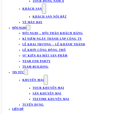
TOUR ĐÔNG NAM Á
KHÁCH SẠN
KHÁCH SẠN NỔI BẬT
VÉ MÁY BAY
HỘI NGHỊ
HỘI NGHỊ – HỘI THẢO KHÁCH HÀNG
KỈ NIỆM NGÀY THÀNH LẬP CÔNG TY
LỄ KHAI TRƯƠNG – LỄ KHÁNH THÀNH
LỄ KHỞI CÔNG ĐỘNG THỔ
SỰ KIỆN RA MẮT SẢN PHẨM
YEAR END PARTY
TEAM BUILDING
TIN TỨC
KHUYẾN MẠI
TOUR KHUYẾN MẠI
SÂN KHUYẾN MẠI
TEETIME KHUYẾN MẠI
TUYỂN DỤNG
LIÊN HỆ