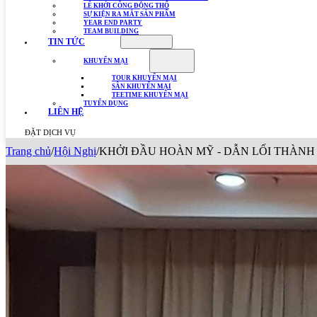
LỄ KHỞI CÔNG ĐỘNG THỔ
SỰ KIỆN RA MẮT SẢN PHẨM
YEAR END PARTY
TEAM BUILDING
TIN TỨC
KHUYẾN MẠI
TOUR KHUYẾN MẠI
SÂN KHUYẾN MẠI
TEETIME KHUYẾN MẠI
TUYỂN DỤNG
LIÊN HỆ
ĐẶT DỊCH VỤ
Trang chủ
/
Hội Nghị
/
KHỞI ĐẦU HOÀN MỸ - DẪN LỐI THÀNH