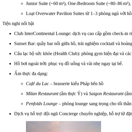
Junior Suite (~60 m²), One-Bedroom Suite (~80–86 m²),
Loạt Overwater Pavilion Suites từ 1–3 phòng ngủ với hồ
Tiện nghi nổi bật
Club InterContinental Lounge: dịch vụ cao cấp gồm check‑in riên
Sunset Bar: quầy bar nổi giữa hồ, trải nghiệm cocktail và hoàn
Câu lạc bộ sức khỏe (Health Club): phòng gym hiện đại và các 
Hồ bơi ngoài trời: phục vụ đồ uống và vài nhẹ ngay tại bể.
Ẩm thực đa dạng:
Café du Lac
– brasserie kiểu Pháp bên hồ
Milan Restaurant
(ẩm thực Ý) và
Saigon Restaurant
(ẩm 
Penfolds Lounge
– phòng lounge sang trọng cho tối thân
Dịch vụ hỗ trợ: đội ngũ Concierge chuyên nghiệp, hỗ trợ từ đặt 