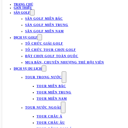
TRANG CHỦ
GIỚI THIỆU
SÂN GOLF
SÂN GOLF MIỀN BẮC
SÂN GOLF MIỀN TRUNG
SÂN GOLF MIỀN NAM
DỊCH VỤ GOLF
TỔ CHỨC GIẢI GOLF
TỔ CHỨC TOUR CHƠI GOLF
ĐẶT CHƠI GOLF TOÀN QUỐC
MUA BÁN, CHUYỂN NHƯỢNG THẺ HỘI VIÊN
DỊCH VỤ DU LỊCH
TOUR TRONG NƯỚC
TOUR MIỀN BẮC
TOUR MIỀN TRUNG
TOUR MIỀN NAM
TOUR NƯỚC NGOÀI
TOUR CHÂU Á
TOUR CHÂU ÂU