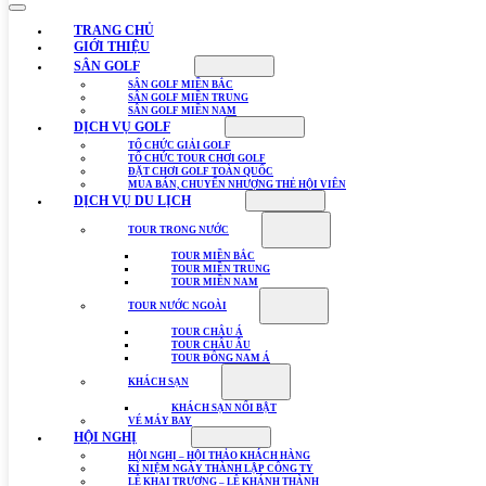
TRANG CHỦ
GIỚI THIỆU
SÂN GOLF
SÂN GOLF MIỀN BẮC
SÂN GOLF MIỀN TRUNG
SÂN GOLF MIỀN NAM
DỊCH VỤ GOLF
TỔ CHỨC GIẢI GOLF
TỔ CHỨC TOUR CHƠI GOLF
ĐẶT CHƠI GOLF TOÀN QUỐC
MUA BÁN, CHUYỂN NHƯỢNG THẺ HỘI VIÊN
DỊCH VỤ DU LỊCH
TOUR TRONG NƯỚC
TOUR MIỀN BẮC
TOUR MIỀN TRUNG
TOUR MIỀN NAM
TOUR NƯỚC NGOÀI
TOUR CHÂU Á
TOUR CHÂU ÂU
TOUR ĐÔNG NAM Á
KHÁCH SẠN
KHÁCH SẠN NỔI BẬT
VÉ MÁY BAY
HỘI NGHỊ
HỘI NGHỊ – HỘI THẢO KHÁCH HÀNG
KỈ NIỆM NGÀY THÀNH LẬP CÔNG TY
LỄ KHAI TRƯƠNG – LỄ KHÁNH THÀNH