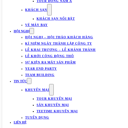
TOUR ĐÔNG NAM Á
KHÁCH SẠN
KHÁCH SẠN NỔI BẬT
VÉ MÁY BAY
HỘI NGHỊ
HỘI NGHỊ – HỘI THẢO KHÁCH HÀNG
KỈ NIỆM NGÀY THÀNH LẬP CÔNG TY
LỄ KHAI TRƯƠNG – LỄ KHÁNH THÀNH
LỄ KHỞI CÔNG ĐỘNG THỔ
SỰ KIỆN RA MẮT SẢN PHẨM
YEAR END PARTY
TEAM BUILDING
TIN TỨC
KHUYẾN MẠI
TOUR KHUYẾN MẠI
SÂN KHUYẾN MẠI
TEETIME KHUYẾN MẠI
TUYỂN DỤNG
LIÊN HỆ