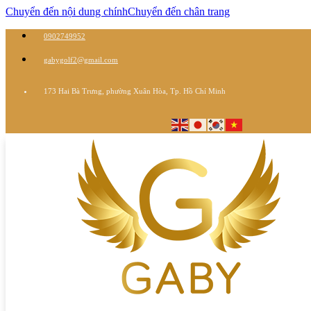
Chuyển đến nội dung chính
Chuyển đến chân trang
0902749952
gabygolf2@gmail.com
173 Hai Bà Trưng, phường Xuân Hòa, Tp. Hồ Chí Minh