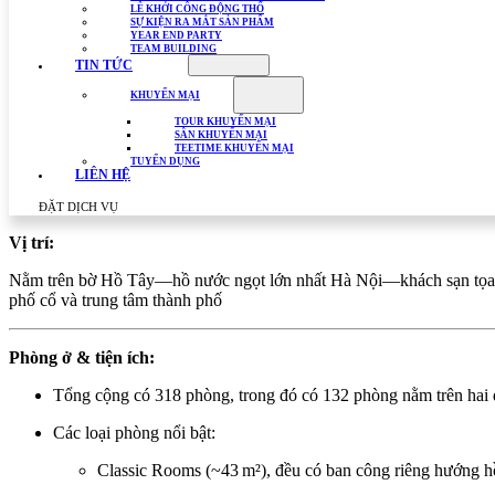
LỄ KHỞI CÔNG ĐỘNG THỔ
SỰ KIỆN RA MẮT SẢN PHẨM
YEAR END PARTY
TEAM BUILDING
TIN TỨC
KHUYẾN MẠI
TOUR KHUYẾN MẠI
SÂN KHUYẾN MẠI
TEETIME KHUYẾN MẠI
TUYỂN DỤNG
LIÊN HỆ
ĐẶT DỊCH VỤ
Vị trí:
Nằm trên bờ Hồ Tây—hồ nước ngọt lớn nhất Hà Nội—khách sạn tọa lạc
phố cổ và trung tâm thành phố
Phòng ở & tiện ích:
Tổng cộng có 318 phòng, trong đó có 132 phòng nằm trên hai đ
Các loại phòng nổi bật:
Classic Rooms (~43 m²), đều có ban công riêng hướng h